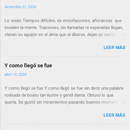
diciembre 01, 2024
Lo vivido Tiempos difíciles, de ensoñaciones, añoranzas que
invaden la mente. Traiciones, sin llamarlas ni esperarlas llegan,
clavan su aguijón en el alma que al diluirse, dejan un cierto
sabor a tiempos pasados… Las imágenes, en su mayoría son
LEER MÁS
dulces, agradables, dejando el amago de una ligera sonrisa.
Otras, parecen sin sentido, casi dolientes, no llegan a ser
reproches, solo un poso de duda. No podemos evitarlo. ¿Juicio
Y como llegó se fue
del pasado?. ¿Inconsciente revisión de lo que fue? No lo se, ni
abril 10, 2024
quiero saberlo. Puede que una cura del alma… de lo que esta
por llegar….. o tan solo dudar de lo vivido. Rafael Serrano Ruiz
Y como llegó se fue Y como llegó se fue sin decir una palabra
rodeada de boato tan ilustre y gentil dama. Obtuvo lo que
quería. Se gustó sin miramientos pasando buenos momentos
y… aplicando la cortesía que el tiempo le ofrecía, dejó de ver a
LEER MÁS
su amante, pues de nada le servía Tiempos que engañan
Tiempos que ligeros pasan Tiempos de amor y desvelo que ya
nada significan para dama de altos vuelos. Y como llegó se fue