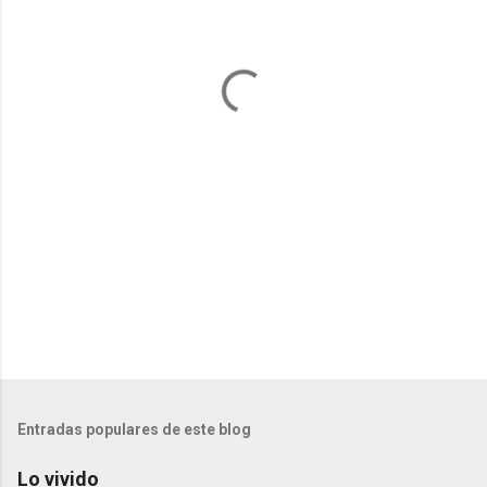
n
t
a
r
i
o
s
Entradas populares de este blog
Lo vivido