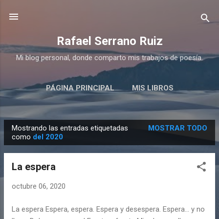
Ir al contenido principal
Rafael Serrano Ruiz
Mi blog personal, donde comparto mis trabajos de poesía.
PÁGINA PRINCIPAL
MIS LIBROS
MIS PREMIOS
MÁS…
SOBRE MI
Mostrando las entradas etiquetadas
MOSTRAR TODO
E
como
del 2020
n
t
La espera
r
a
octubre 06, 2020
d
La espera Espera, espera. Espera y desespera. Espera… y no
a