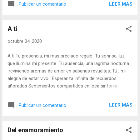
LEER MÁS
Publicar un comentario
fantasías de un amor arrollador Deseos locos de abrazos y
arrumacos plenos de deseos y apetencias compartidas
Vivencias donde sin pudor convergen los tres momentos.
A ti
Lucha eterna entre el amor y la rutina, Donde nada es
perfecto, Batalla nula entre dos fuerzas vitales ¿Dónde
octubre 04, 2020
estamos? El amor es poderoso, la voluntad fuerte Y tu
hechizo irresistible. R.S.R
A tí Tu presencia, mi mas preciado regalo Tu sonrisa, luz
que ilumina mi presente Tu ausencia, una lagrima nocturna
reviviendo aromas de amor en sabanas revueltas. Tú , mi
alegría de estar vivo. Esperanza infinita de recuerdos
añorados Sentimientos compartidos en loca sinfonia
libados en el dulce aroma de tu boca Tu, princesa en la
noche reina en dia, ternura desencadenada envuelta en
LEER MÁS
Publicar un comentario
aromas de amor y vida Tu, con quien comparto paz,
sueños, deseos, fantasias a pesar del tiempo... de la vida. A
ti con reconocimiento infinito Con mi amistad más sincera
Del enamoramiento
Y mi amor eterno RSR