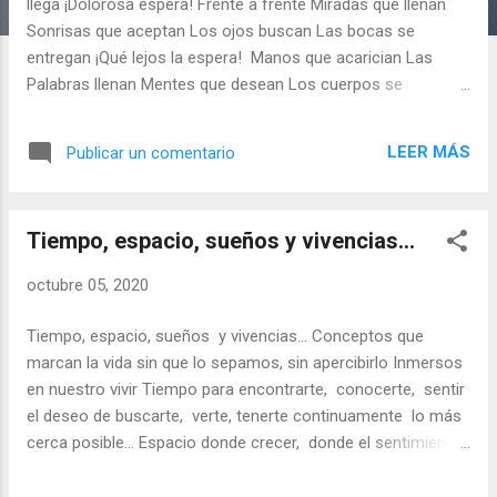
llega ¡Dolorosa espera! Frente a frente Miradas que llenan
s
Sonrisas que aceptan Los ojos buscan Las bocas se
entregan ¡Qué lejos la espera! Manos que acarician Las
Palabras llenan Mentes que desean Los cuerpos se
entregan ¡Qué dulce la espera! RSR
LEER MÁS
Publicar un comentario
Tiempo, espacio, sueños y vivencias…
octubre 05, 2020
Tiempo, espacio, sueños y vivencias… Conceptos que
marcan la vida sin que lo sepamos, sin apercibirlo Inmersos
en nuestro vivir Tiempo para encontrarte, conocerte, sentir
el deseo de buscarte, verte, tenerte continuamente lo más
cerca posible… Espacio donde crecer, donde el sentimiento
hacia ti se fortalece, se descubre el amor, el hechizo de
amarte y el deseo de sentirte. Sueños donde inventar las