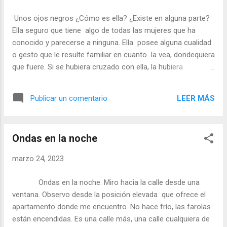
Unos ojos negros ¿Cómo es ella? ¿Existe en alguna parte?
Ella seguro que tiene algo de todas las mujeres que ha
conocido y parecerse a ninguna. Ella posee alguna cualidad
o gesto que le resulte familiar en cuanto la vea, dondequiera
que fuere. Si se hubiera cruzado con ella, la hubiera
presentido, sabría que la búsqueda habría concluido, que su
complemento estaba allí, y habría sabido darla lo que hubiera
LEER MÁS
Publicar un comentario
deseado sin necesidad de que se lo pidiera. Habría sabido
sus respuestas casi antes que lanza sus preguntas. Sus
silencios estarían llenos, una palabra o un gesto seria un
Ondas en la noche
complemento de sus almas que les proporcionaría plenitud
y felicidad... El vagón del Metro está repleto. No cabe un
marzo 24, 2023
alma. Al parar en una estación, montan varias personas, y
entre ellas, unos ojos. Es una joven morena,
Ondas en la noche. Miro hacia la calle desde una
aproximadamente de su altura y posee los ojos más
ventana. Observo desde la posición elevada que ofrece el
oscuros y bonitos que ha visto en su vida. Desde el primer
apartamento donde me encuentro. No hace frío, las farolas
instante, sus miradas se clavan, queda prendidas l...
están encendidas. Es una calle más, una calle cualquiera de