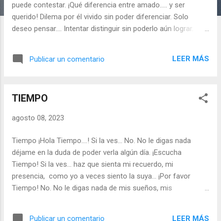
s
puede contestar. ¡Qué diferencia entre amado….. y ser
querido! Dilema por él vivido sin poder diferenciar. Solo
deseo pensar…. Intentar distinguir sin poderlo aún lograr.
Sabe lo que es amar y no poderlo sentir. Rafael Serrano Ruiz
LEER MÁS
Publicar un comentario
TIEMPO
agosto 08, 2023
Tiempo ¡Hola Tiempo….! Si la ves… No. No le digas nada
déjame en la duda de poder verla algún día. ¡Escucha
Tiempo! Si la ves… haz que sienta mi recuerdo, mi
presencia, como yo a veces siento la suya… ¡Por favor
Tiempo! No. No le digas nada de mis sueños, mis
recuerdos…. mas, si el tiempo ha pasado. Si su presencia ya
solo está en mi recuerdo… déjeme en la duda. Rafael
LEER MÁS
Publicar un comentario