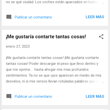
no se qué ciudad. Los coches están aparcados en batería lo
que reduce el trafico de vehículos de una calle de por sí
tranquila. Hay pocas luces encendidas en las casas, más
LEER MÁS
Publicar un comentario
bien son dos las casas iluminadas en el espacio de toda una
manzana. Son pocos los paseantes. Un hombre, mientras
camina, habla por un teléfono móvil. De vez en cuando,
¡Me gustaría contarte tantas cosas!
mira en la dirección en la que me encuentro. Él no me ve,
pero yo distingo hasta su impaciencia. Habla de forma
enero 27, 2023
tranquila, sin alterarse. Da la sensación de estar esperando
que rápidamente se produzca algún tipo de acción .En
¡Me gustaría contarte tantas cosas! ¡Me gustaría contarte
ningún momento ha intentado ocultar su presencia, como si
tantas cosas! Poder descargar el peso que llevo dentro y
fuera una provocación para que yo moviera ficha. A pesar
que me oprime… hasta ahogar mis mas profundos
de ...
sentimientos. Ya no se que ojos aparecen en medio de mis
desvelos, ni si mis versos llevan rotuladas palabras que no
son mías. Mis sensaciones son de soledad acompañada.
Promesas Imposibles de cumplir. ¡Me gustaría contarte
LEER MÁS
Publicar un comentario
tantas cosas! Viejos sarmientos que brotan en un tiempo
que se acaba. De tiempo en tiempo….. libero ese