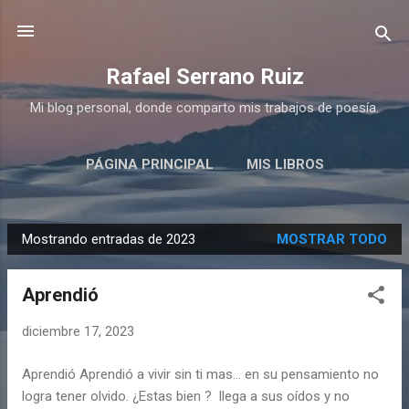
Ir al contenido principal
Rafael Serrano Ruiz
Mi blog personal, donde comparto mis trabajos de poesía.
PÁGINA PRINCIPAL
MIS LIBROS
MIS PREMIOS
MÁS…
SOBRE MI
Mostrando entradas de 2023
MOSTRAR TODO
E
n
Aprendió
t
r
diciembre 17, 2023
a
d
Aprendió Aprendió a vivir sin ti mas… en su pensamiento no
a
logra tener olvido. ¿Estas bien ? llega a sus oídos y no