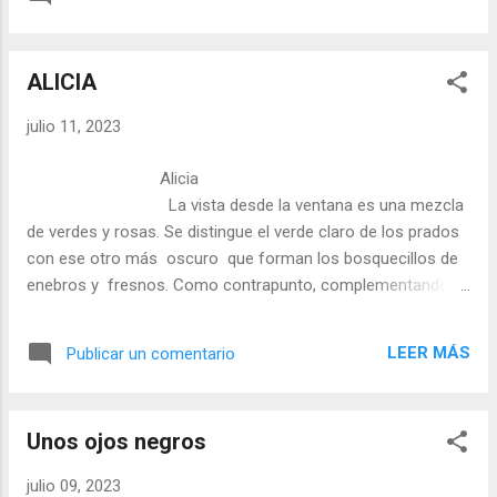
Serrano Ruiz
ALICIA
julio 11, 2023
Alicia
La vista desde la ventana es una mezcla
de verdes y rosas. Se distingue el verde claro de los prados
con ese otro más oscuro que forman los bosquecillos de
enebros y fresnos. Como contrapunto, complementando el
espacio, techados de teja rosa entre moles de granito
rosáceo. La sensación es de calma. Una enorme paz parece
LEER MÁS
Publicar un comentario
dominarlo todo. Sólo de cuando en cuando, el murmullo del
viento entre las hojas anima el paisaje en una tarde calurosa
donde la vida lo domina todo: la hierba, los insectos, los
Unos ojos negros
pájaros, las reses pastando en los cercado...
julio 09, 2023