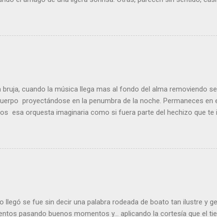
duda. No podemos evitarlo. ¿Juicio del pasado?. ¿Inconsciente revi
 que una cura del alma… de lo que esta por llegar….. o tan solo dudar 
ora bruja, cuando la música llega mas al fondo del alma removiendo 
 cuerpo proyectándose en la penumbra de la noche. Permaneces en e
 esa orquesta imaginaria como si fuera parte del hechizo que te i
s, corazón con corazón gozabas por sentirte a su lado. No había ni 
ntre los brazos con la melodia como fondo. “Ha pasado el tiempo.
aso de la vida, esa sensación se fue amortiguando. Amor de amante
…” La melodía ha terminado. Subes a tu cuarto, miras la cama, gir
 nada, Solo silencio, soledad impuesta O soledad no deseada . En un 
ejas de pensar viviendo ...
llegó se fue sin decir una palabra rodeada de boato tan ilustre y g
ientos pasando buenos momentos y… aplicando la cortesía que el tiem