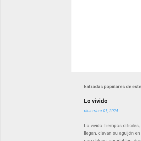
o
s
Entradas populares de este
Lo vivido
diciembre 01, 2024
Lo vivido Tiempos difíciles
llegan, clavan su aguijón e
son dulces, agradables, deja