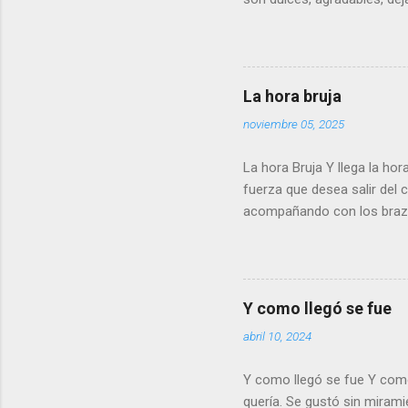
reproches, solo un poso de 
se, ni quiero saberlo. Puede
Ruiz
La hora bruja
noviembre 05, 2025
La hora Bruja Y llega la h
fuerza que desea salir del
acompañando con los brazos
viene una imagen. Abrazado
hecho de tener a tu amor e
Cómo lentamente, con el p
amigo o al amor de hermano
Y como llegó se fue
escuchar su voz pero no hay
abril 10, 2024
apagas la luz Y con suerte d
Y como llegó se fue Y como 
quería. Se gustó sin miram