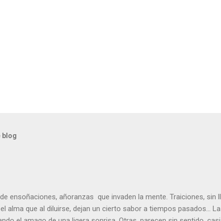
 blog
, de ensoñaciones, añoranzas que invaden la mente. Traiciones, sin l
n el alma que al diluirse, dejan un cierto sabor a tiempos pasados… 
ndo el amago de una ligera sonrisa. Otras, parecen sin sentido, casi 