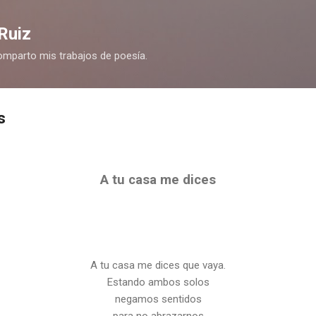
Ir al contenido principal
Ruiz
omparto mis trabajos de poesía.
s
A tu casa me dices
A tu casa me dices que vaya.
Estando ambos solos
negamos sentidos
para no abrazarnos