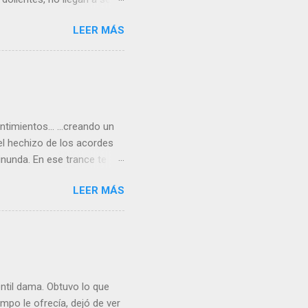
sión de lo que fue? No lo
LEER MÁS
de lo vivido. Rafael Serrano
sentimientos… …creando un
l hechizo de los acordes
nunda. En ese trance te
presente ni futuro solo el
LEER MÁS
 Te preguntas como pasó.
 dio paso al Amor de
as la cabeza creyendo
rutinario gesto, al final,
entil dama. Obtuvo lo que
po le ofrecía, dejó de ver