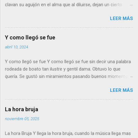
clavan su aguijón en el alma que al diluirse, dejan un cierto
sabor a tiempos pasados… Las imágenes, en su mayoría son
LEER MÁS
dulces, agradables, dejando el amago de una ligera sonrisa.
Otras, parecen sin sentido, casi dolientes, no llegan a ser
reproches, solo un poso de duda. No podemos evitarlo. ¿Juicio
Y como llegó se fue
del pasado?. ¿Inconsciente revisión de lo que fue? No lo se, ni
abril 10, 2024
quiero saberlo. Puede que una cura del alma… de lo que esta
por llegar….. o tan solo dudar de lo vivido. Rafael Serrano Ruiz
Y como llegó se fue Y como llegó se fue sin decir una palabra
rodeada de boato tan ilustre y gentil dama. Obtuvo lo que
quería. Se gustó sin miramientos pasando buenos momentos
y… aplicando la cortesía que el tiempo le ofrecía, dejó de ver a
LEER MÁS
su amante, pues de nada le servía Tiempos que engañan
Tiempos que ligeros pasan Tiempos de amor y desvelo que ya
nada significan para dama de altos vuelos. Y como llegó se fue
La hora bruja
Sin decir una palabra No importa lo que pasó con tan bella y
noviembre 05, 2025
gentil dama Rafael Serrano Ruiz 26/2/2022
La hora Bruja Y llega la hora bruja, cuando la música llega mas