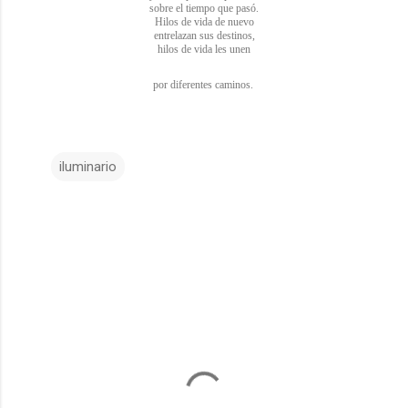
sobre el tiempo que pasó.
Hilos de vida de nuevo
entrelazan sus destinos,
hilos de vida les unen
por diferentes caminos.
iluminario
C
o
m
e
n
t
a
r