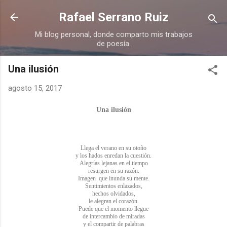
Ir al contenido principal
Rafael Serrano Ruiz
Mi blog personal, donde comparto mis trabajos
de poesía.
Una ilusión
agosto 15, 2017
Una ilusión
Llega el verano en su otoño
y los hados enredan la cuestión.
Alegrías lejanas en el tiempo
resurgen en su razón.
Imagen que inunda su mente.
Sentimientos enlazados,
hechos olvidados,
le alegran el corazón.
Puede que el momento llegue
de intercambio de miradas
y el compartir de palabras