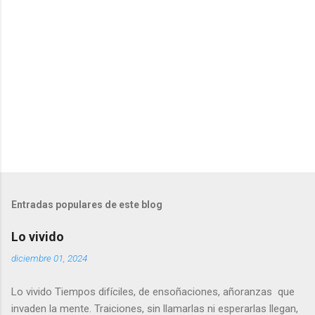
i
o
s
Entradas populares de este blog
Lo vivido
diciembre 01, 2024
Lo vivido Tiempos difíciles, de ensoñaciones, añoranzas que
invaden la mente. Traiciones, sin llamarlas ni esperarlas llegan,