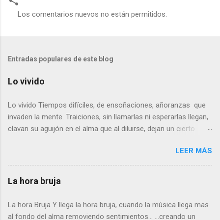
Los comentarios nuevos no están permitidos.
C
o
m
Entradas populares de este blog
e
n
Lo vivido
t
Lo vivido Tiempos difíciles, de ensoñaciones, añoranzas que
a
invaden la mente. Traiciones, sin llamarlas ni esperarlas llegan,
r
clavan su aguijón en el alma que al diluirse, dejan un cierto
i
sabor a tiempos pasados… Las imágenes, en su mayoría son
o
LEER MÁS
dulces, agradables, dejando el amago de una ligera sonrisa.
s
Otras, parecen sin sentido, casi dolientes, no llegan a ser
reproches, solo un poso de duda. No podemos evitarlo. ¿Juicio
La hora bruja
del pasado?. ¿Inconsciente revisión de lo que fue? No lo se, ni
quiero saberlo. Puede que una cura del alma… de lo que esta
La hora Bruja Y llega la hora bruja, cuando la música llega mas
por llegar….. o tan solo dudar de lo vivido. Rafael Serrano Ruiz
al fondo del alma removiendo sentimientos… …creando un