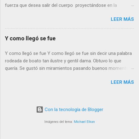
fuerza que desea salir del cuerpo proyectándose en la
penumbra de la noche. Permaneces en el hechizo de los
LEER MÁS
acordes acompañando con los brazos esa orquesta
imaginaria como si fuera parte del hechizo que te inunda. En
ese trance te viene una imagen. Abrazados, corazón con
Y como llegó se fue
corazón gozabas por sentirte a su lado. No había ni presente
ni futuro solo el hecho de tener a tu amor entre los brazos con
Y como llegó se fue Y como llegó se fue sin decir una palabra
la melodia como fondo. “Ha pasado el tiempo. Te preguntas
rodeada de boato tan ilustre y gentil dama. Obtuvo lo que
como pasó. Cómo lentamente, con el paso de la vida, esa
quería. Se gustó sin miramientos pasando buenos momentos
sensación se fue amortiguando. Amor de amante dio paso al
y… aplicando la cortesía que el tiempo le ofrecía, dejó de ver a
Amor de amigo o al amor de hermano…” La melodía ha
LEER MÁS
su amante, pues de nada le servía Tiempos que engañan
terminado. Subes a tu cuarto, miras la cama, giras la cabeza
Tiempos que ligeros pasan Tiempos de amor y desvelo que ya
creyendo escuchar su voz pero no hay nada, Solo silencio,
nada significan para dama de altos vuelos. Y como llegó se fue
soledad impuesta O soledad no deseada . En un rutinario
Sin decir una palabra No importa lo que pasó con tan bella y
gesto, al final, apagas la luz Y con suerte dejas de pensar
Con la tecnología de Blogger
gentil dama Rafael Serrano Ruiz 26/2/2022
viviendo ...
Imágenes del tema:
Michael Elkan