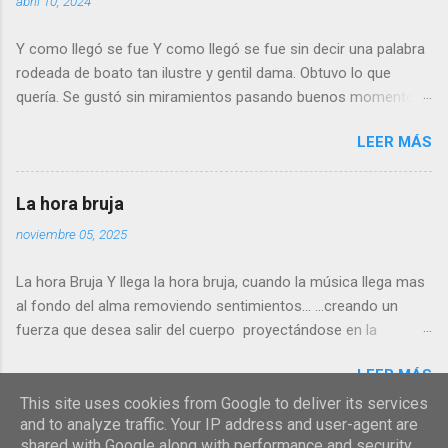
abril 10, 2024
quiero saberlo. Puede que una cura del alma… de lo que esta
por llegar….. o tan solo dudar de lo vivido. Rafael Serrano Ruiz
Y como llegó se fue Y como llegó se fue sin decir una palabra
rodeada de boato tan ilustre y gentil dama. Obtuvo lo que
quería. Se gustó sin miramientos pasando buenos momentos
y… aplicando la cortesía que el tiempo le ofrecía, dejó de ver a
LEER MÁS
su amante, pues de nada le servía Tiempos que engañan
Tiempos que ligeros pasan Tiempos de amor y desvelo que ya
nada significan para dama de altos vuelos. Y como llegó se fue
La hora bruja
Sin decir una palabra No importa lo que pasó con tan bella y
noviembre 05, 2025
gentil dama Rafael Serrano Ruiz 26/2/2022
La hora Bruja Y llega la hora bruja, cuando la música llega mas
al fondo del alma removiendo sentimientos… …creando un
fuerza que desea salir del cuerpo proyectándose en la
penumbra de la noche. Permaneces en el hechizo de los
LEER MÁS
acordes acompañando con los brazos esa orquesta
imaginaria como si fuera parte del hechizo que te inunda. En
This site uses cookies from Google to deliver its services
and to analyze traffic. Your IP address and user-agent are
ese trance te viene una imagen. Abrazados, corazón con
shared with Google along with performance and security