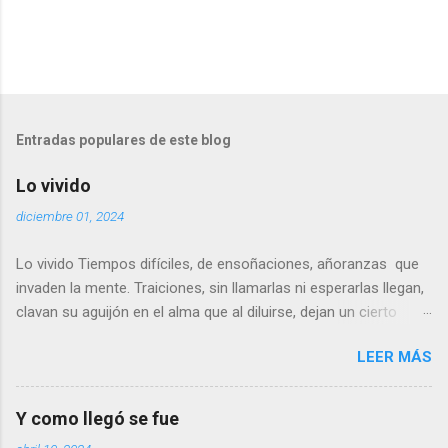
Entradas populares de este blog
Lo vivido
diciembre 01, 2024
Lo vivido Tiempos difíciles, de ensoñaciones, añoranzas que
invaden la mente. Traiciones, sin llamarlas ni esperarlas llegan,
clavan su aguijón en el alma que al diluirse, dejan un cierto
sabor a tiempos pasados… Las imágenes, en su mayoría son
LEER MÁS
dulces, agradables, dejando el amago de una ligera sonrisa.
Otras, parecen sin sentido, casi dolientes, no llegan a ser
reproches, solo un poso de duda. No podemos evitarlo. ¿Juicio
Y como llegó se fue
del pasado?. ¿Inconsciente revisión de lo que fue? No lo se, ni