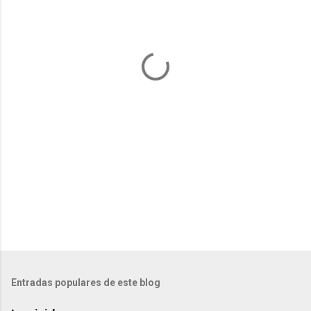
n
t
a
r
i
o
s
Entradas populares de este blog