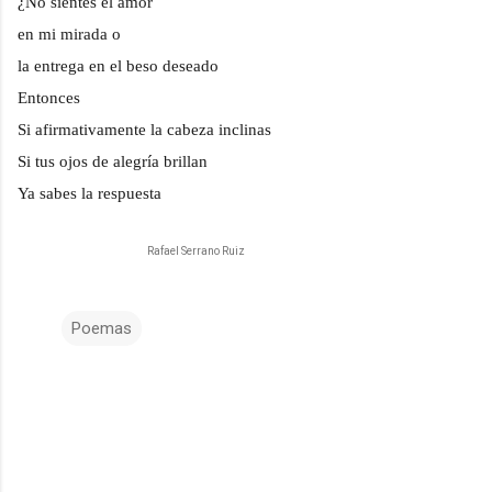
¿No sientes el amor
en mi mirada o
la entrega en el beso deseado
Entonces
Si afirmativamente la cabeza inclinas
Si tus ojos de alegría brillan
Ya sabes la respuesta
Rafael Serrano Ruiz
Poemas
C
o
m
e