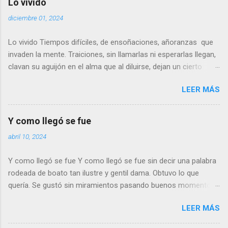
Lo vivido
diciembre 01, 2024
Lo vivido Tiempos difíciles, de ensoñaciones, añoranzas que
invaden la mente. Traiciones, sin llamarlas ni esperarlas llegan,
clavan su aguijón en el alma que al diluirse, dejan un cierto
sabor a tiempos pasados… Las imágenes, en su mayoría son
LEER MÁS
dulces, agradables, dejando el amago de una ligera sonrisa.
Otras, parecen sin sentido, casi dolientes, no llegan a ser
reproches, solo un poso de duda. No podemos evitarlo. ¿Juicio
Y como llegó se fue
del pasado?. ¿Inconsciente revisión de lo que fue? No lo se, ni
abril 10, 2024
quiero saberlo. Puede que una cura del alma… de lo que esta
por llegar….. o tan solo dudar de lo vivido. Rafael Serrano Ruiz
Y como llegó se fue Y como llegó se fue sin decir una palabra
rodeada de boato tan ilustre y gentil dama. Obtuvo lo que
quería. Se gustó sin miramientos pasando buenos momentos
y… aplicando la cortesía que el tiempo le ofrecía, dejó de ver a
LEER MÁS
su amante, pues de nada le servía Tiempos que engañan
Tiempos que ligeros pasan Tiempos de amor y desvelo que ya