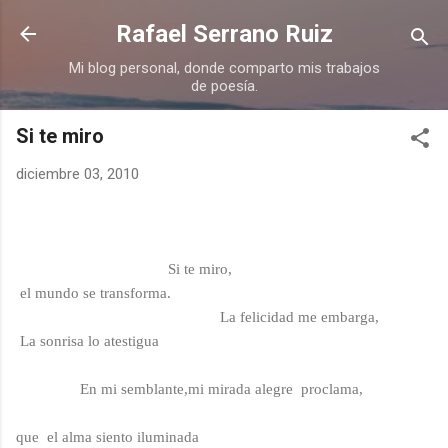
Ir al contenido principal
Rafael Serrano Ruiz
Mi blog personal, donde comparto mis trabajos
de poesía.
Si te miro
diciembre 03, 2010
Si te miro
,
el mundo se transforma.
La felicidad me embarga,
La sonrisa lo atestigua
En mi semblante,mi mirada alegre
proclama,
que
el alma siento iluminada