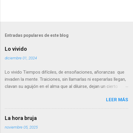
Entradas populares de este blog
Lo vivido
diciembre 01, 2024
Lo vivido Tiempos difíciles, de ensoñaciones, añoranzas que
invaden la mente. Traiciones, sin llamarlas ni esperarlas llegan,
clavan su aguijón en el alma que al diluirse, dejan un cierto
sabor a tiempos pasados… Las imágenes, en su mayoría son
LEER MÁS
dulces, agradables, dejando el amago de una ligera sonrisa.
Otras, parecen sin sentido, casi dolientes, no llegan a ser
reproches, solo un poso de duda. No podemos evitarlo. ¿Juicio
La hora bruja
del pasado?. ¿Inconsciente revisión de lo que fue? No lo se, ni
noviembre 05, 2025
quiero saberlo. Puede que una cura del alma… de lo que esta